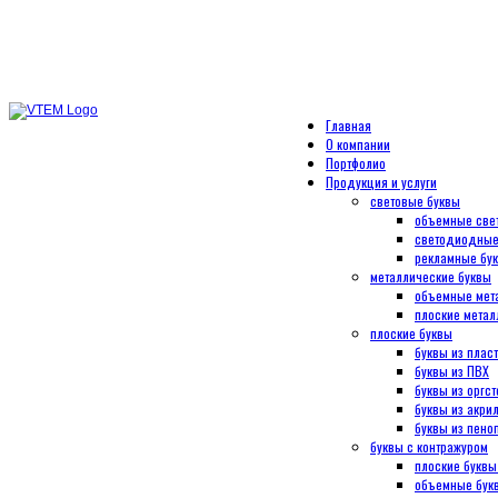
8 (495) 944-50-50
Главная
О компании
Портфолио
Продукция и услуги
световые буквы
объемные све
светодиодные
рекламные бу
металлические буквы
объемные мет
плоские метал
плоские буквы
буквы из плас
буквы из ПВХ
буквы из оргст
буквы из акри
буквы из пено
буквы с контражуром
плоские буквы
объемные букв