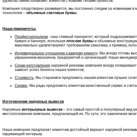
удовольствием ознакомят клиентов с новыми типами проектов.
Компания плодотворно развивается, мы постоянно следим за новинками в
технологии –
объемные световые буквы
.
Наши приоритеты:
Профессионализм
- наш главный приоритет, который подразумевает
бумаге и баннере, используя
плоские буквы
и объемные конструкци
максимально удовлетворяют требованиям заказчика, к примеру, исп
Индивидуальное отношение к каждому клиенту
. Мы всегда готовы вы
украшением магазинов, предприятий и организаций. Наши менеджеры 
Сроки изготовления
наружной рекламы компания всегда оговаривает с
зависит успех бизнеса наших клиентов;
Стоимость
. Мы стараемся предложить нашим клиентам лучшее сочет
Сервис
. Мы рады предложить клиентам качественный сервис и счита
Изготовление наружных вывесок
Наружные
интерьерные вывески
– это самый простой и популярный вид ре
местоположении компании, предлагающей их. По сути, это лаконичная виз
Наша компания предлагает клиентам достойный вариант наружной рекламы
окружающий интерьер.