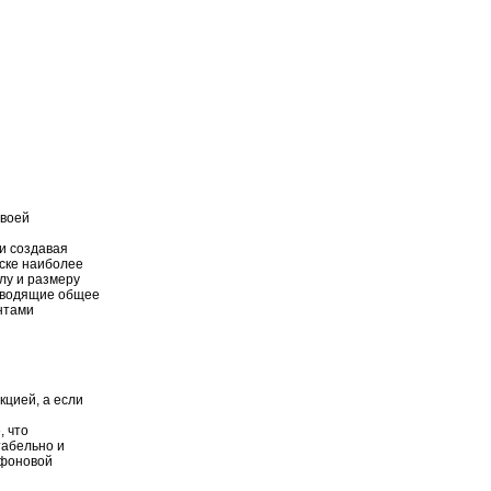
своей
и создавая
иске наиболее
лу и размеру
изводящие общее
нтами
кцией, а если
, что
табельно и
 фоновой