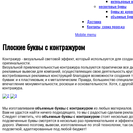
интерьерные 
несветовые буквы
буквы из дере
объемные букв
Доставка
Контакты, схема проезда
Mobile menu
Плоские буквы с контражуром
Контражур - визуальный световой эффект, который используется для созда
оригинальности.
Визуальной привлекательностью контражура пользуются практически все 
рекламные вывески для компаний, осуществляющих свою деятельность кру
востребованных рекламных конструкций благодаря возможности создания т
буквам: и к пластиковым, и к металлическим. Правда, большинство специа
впечатление монументальности, роскоши и основательности. Хотя, с друг
контражура.
Мы изготавливаем
объемные буквы с контражуром
из любых материалов. 
Вам не удастся найти ничего подходящего, то мы с радостью сделаем рекл
Следует отметить, что
объемные буквы с контражуром
стоят несколько д
подсвеченные буквы смотрятся в несколько раз привлекательнее и эффектн
дорого. Именно поэтому, вывески, изготовленные по этой технологии, так
подсветкой, адаптированные под любой бюджет!