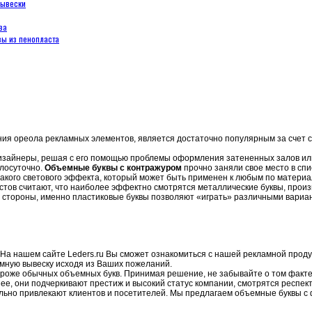
вывески
ва
ы из пенопласта
ния ореола рекламных элементов, является достаточно популярным за счет 
дизайнеры, решая с его помощью проблемы оформления затененных залов ил
глосуточно.
Объемные буквы с контражуром
прочно заняли свое место в сп
акого светового эффекта, который может быть применен к любым по материа
листов считают, что наиболее эффектно смотрятся металлические буквы, про
ой стороны, именно пластиковые буквы позволяют «играть» различными вариа
На нашем сайте Leders.ru Вы сможет ознакомиться с нашей рекламной проду
амную вывеску исходя из Ваших пожеланий.
ороже обычных объемных букв. Принимая решение, не забывайте о том факте
ее, они подчеркивают престиж и высокий статус компании, смотрятся респек
 сильно привлекают клиентов и посетителей. Мы предлагаем объемные буквы с