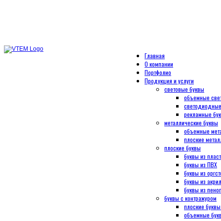
8 (495) 944-50-50
Главная
О компании
Портфолио
Продукция и услуги
световые буквы
объемные све
светодиодные
рекламные бу
металлические буквы
объемные мет
плоские метал
плоские буквы
буквы из плас
буквы из ПВХ
буквы из оргст
буквы из акри
буквы из пено
буквы с контражуром
плоские буквы
объемные букв