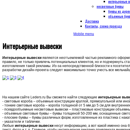
интерьерные 
несветовые буквы
буквы из дере
объемные букв
Доставка
Контакты, схема проезда
Mobile menu
Интерьерные вывески
Интерьерные вывески
являются неотъемлемой частью рекламного оформлен
правило, не только привлечь потенциальных клиентов, но и подчеркнуть ст
изготовления такой рекламы. Из-за непосредственной близости к посетител
разработки дизайн-проекта следует максимально точно учесть все мельчай
На нашем сайте Leders.ru Вы сможете найти следующие
интерьерные выв
- световые короба – объемные конструкции круглой, прямоугольной или ин
- тонкие световые короба – короба толщиной от 5 мм до 5 см для внутренн
- псевдообъемные несветовые вывески – пластиковые конструкции объемны
- объемные световые буквы – буквы толщиной 50-200 мм, оснащенные све
- плоские буквы – буквы различных форм, изготовленные из пластика с накат
- указатели и таблички.
Любые
интерьерные вывески
несут информацию, а вот какой именно она 
текст, фото и т. п. Главное, чтобы интерьерная реклама привлекала вниман